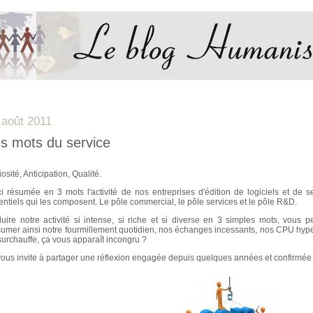
 août 2011
s mots du service
osité, Anticipation, Qualité.
ci résumée en 3 mots l'activité de nos entreprises d'édition de logiciels et de
entiels qui les composent. Le pôle commercial, le pôle services et le pôle R&D.
uire notre activité si intense, si riche et si diverse en 3 simples mots, vous 
umer ainsi notre fourmillement quotidien, nos échanges incessants, nos CPU hyper 
surchauffe, ça vous apparaît incongru ?
vous invite à partager une réflexion engagée depuis quelques années et confirmée