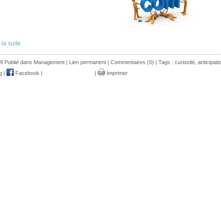
 la suite
9 Publié dans
Management
|
Lien permanent
|
Commentaires (0)
| Tags :
curiosité
,
anticipati
g
|
Facebook
|
|
Imprimer