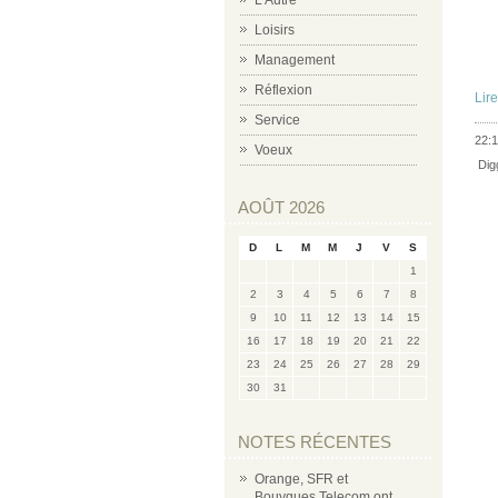
L'Autre
Loisirs
Management
Réflexion
Lire
Service
22:1
Voeux
Dig
AOÛT 2026
D
L
M
M
J
V
S
1
2
3
4
5
6
7
8
9
10
11
12
13
14
15
16
17
18
19
20
21
22
23
24
25
26
27
28
29
30
31
NOTES RÉCENTES
Orange, SFR et
Bouygues Telecom ont