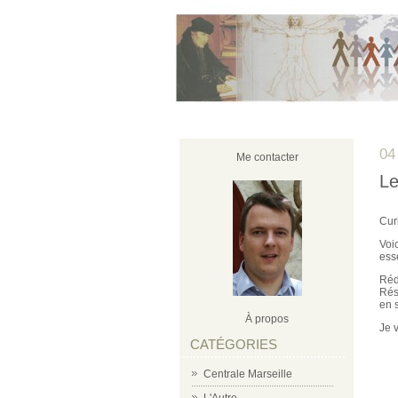
04
Me contacter
Le
Curi
Voi
ess
Réd
Rés
en 
À propos
Je 
CATÉGORIES
Centrale Marseille