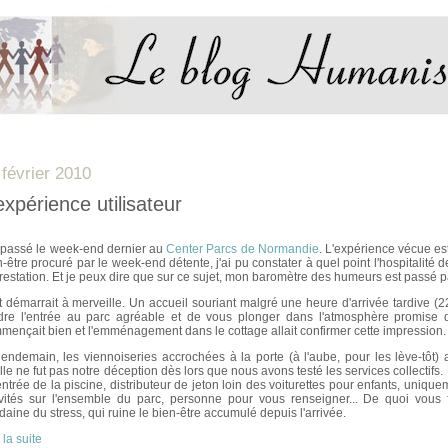
 février 2010
expérience utilisateur
i passé le week-end dernier au
Center Parcs de Normandie
. L'expérience vécue est
n-être procuré par le week-end détente, j'ai pu constater à quel point l'hospitalité 
prestation. Et je peux dire que sur ce sujet, mon baromètre des humeurs est passé par
t démarrait à merveille. Un accueil souriant malgré une heure d'arrivée tardive (
dre l'entrée au parc agréable et de vous plonger dans l'atmosphère promise
mençait bien et l'emménagement dans le cottage allait confirmer cette impression.
lendemain, les viennoiseries accrochées à la porte (à l'aube, pour les lève-tôt
lle ne fut pas notre déception dès lors que nous avons testé les services collectif
'entrée de la piscine, distributeur de jeton loin des voiturettes pour enfants, uniqu
ivités sur l'ensemble du parc, personne pour vous renseigner... De quoi vous
daine du stress, qui ruine le bien-être accumulé depuis l'arrivée.
 la suite