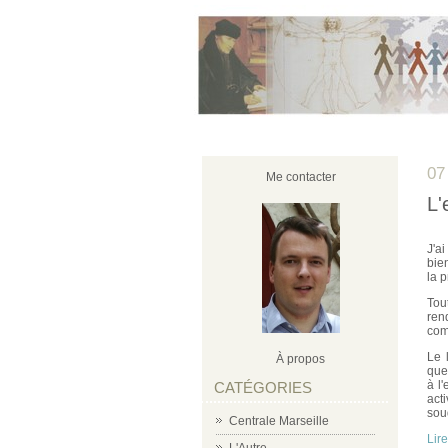
07
Me contacter
L'
J'a
bie
la 
Tou
ren
com
Le 
À propos
que
à l
CATÉGORIES
act
sou
Centrale Marseille
Lire