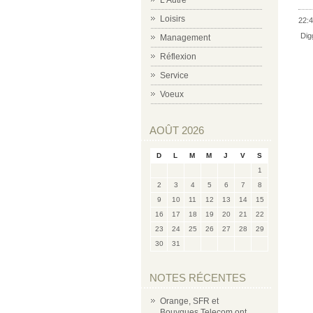
L'Autre
Loisirs
22:4
Dig
Management
Réflexion
Service
Voeux
AOÛT 2026
D
L
M
M
J
V
S
1
2
3
4
5
6
7
8
9
10
11
12
13
14
15
16
17
18
19
20
21
22
23
24
25
26
27
28
29
30
31
NOTES RÉCENTES
Orange, SFR et
Bouygues Telecom ont