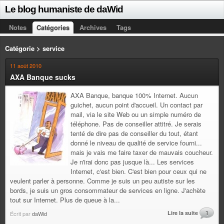
Le blog humaniste de daWid
Notes
Catégories
Archives
Tags
Catégorie > service
11 août 2010
AXA Banque sucks
AXA Banque, banque 100% Internet. Aucun
guichet, aucun point d'accueil. Un contact par
mail, via le site Web ou un simple numéro de
téléphone. Pas de conseiller attitré. Je serais
tenté de dire pas de conseiller du tout, étant
donné le niveau de qualité de service fourni...
mais je vais me faire taxer de mauvais coucheur.
Je n'irai donc pas jusque là... Les services
Internet, c'est bien. C'est bien pour ceux qui ne
veulent parler à personne. Comme je suis un peu autiste sur les
bords, je suis un gros consommateur de services en ligne. J'achète
tout sur Internet. Plus de queue à la...
Lire la suite
1
Écrit par
daWid