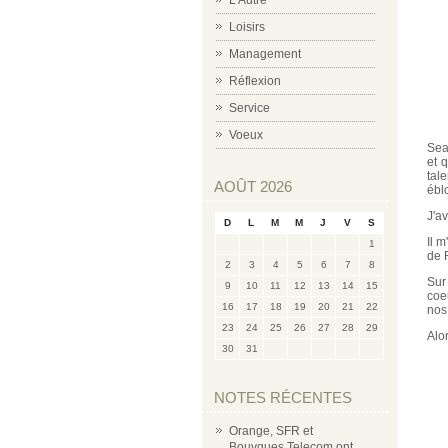
L'Autre
Loisirs
Management
Réflexion
Service
Voeux
Sea
et 
tal
AOÛT 2026
éblo
J'a
D
L
M
M
J
V
S
Il 
1
de 
2
3
4
5
6
7
8
Sur
9
10
11
12
13
14
15
coe
16
17
18
19
20
21
22
nos
23
24
25
26
27
28
29
Alo
30
31
NOTES RÉCENTES
Orange, SFR et
Bouygues Telecom ont