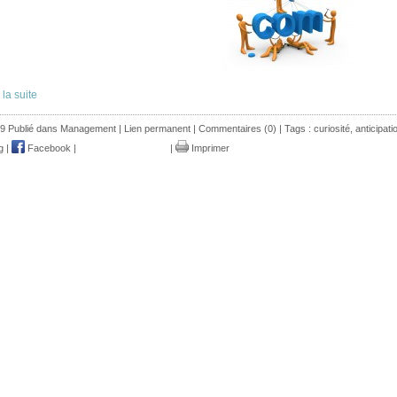
 la suite
9 Publié dans
Management
|
Lien permanent
|
Commentaires (0)
| Tags :
curiosité
,
anticipati
g
|
Facebook
|
|
Imprimer