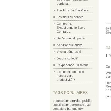
perdu la...
This Must Be The Place
Les mots du service
Conférence
Exceptionnelle Ecole
19:5
Centrale...
I
De l'accueil du public
AXA Banque sucks
04
Vive la générosité !
Le
Jouons collectif
L'expérience utilisateur
Curi
L'empathie peut elle
Voi
nuire à votre
ess
productivité ?
Réd
Rés
en 
TAGS POPULAIRES
Je 
service
public
organisation
empathie
spécifications
3g
centrale
e-banque
g9+