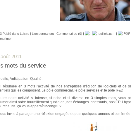
3 Publié dans
Loisirs
|
Lien permanent
|
Commentaires (0)
|
|
del.icio.us
|
|
mprimer
 août 2011
s mots du service
osité, Anticipation, Qualité.
ci résumée en 3 mots l'activité de nos entreprises d'édition de logiciels et de
entiels qui les composent. Le pôle commercial, le pôle services et le pôle R&D.
uire notre activité si intense, si riche et si diverse en 3 simples mots, vous 
umer ainsi notre fourmillement quotidien, nos échanges incessants, nos CPU hyper 
surchauffe, ça vous apparaît incongru ?
vous invite à partager une réflexion engagée depuis quelques années et confirmée