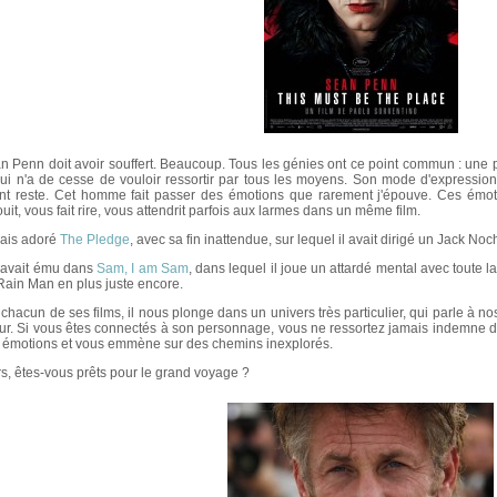
n Penn doit avoir souffert. Beaucoup. Tous les génies ont ce point commun : une p
qui n'a de cesse de vouloir ressortir par tous les moyens. Son mode d'expressio
ent reste. Cet homme fait passer des émotions que rarement j'épouve. Ces émot
uit, vous fait rire, vous attendrit parfois aux larmes dans un même film.
vais adoré
The Pledge
, avec sa fin inattendue, sur lequel il avait dirigé un Jack No
m'avait ému dans
Sam, I am Sam
, dans lequel il joue un attardé mental avec toute l
Rain Man en plus juste encore.
 chacun de ses films, il nous plonge dans un univers très particulier, qui parle à no
ur. Si vous êtes connectés à son personnage, vous ne ressortez jamais indemne de 
 émotions et vous emmène sur des chemins inexplorés.
rs, êtes-vous prêts pour le grand voyage ?