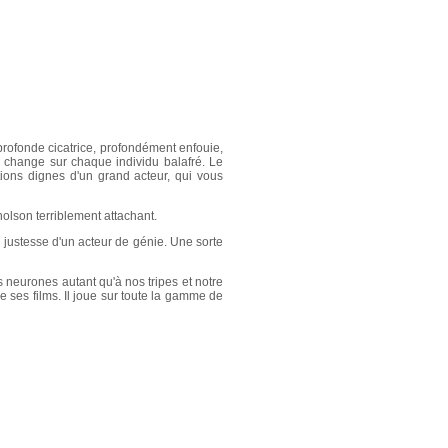
rofonde cicatrice, profondément enfouie,
n change sur chaque individu balafré. Le
ions dignes d'un grand acteur, qui vous
cholson terriblement attachant.
a justesse d'un acteur de génie. Une sorte
s neurones autant qu'à nos tripes et notre
ses films. Il joue sur toute la gamme de